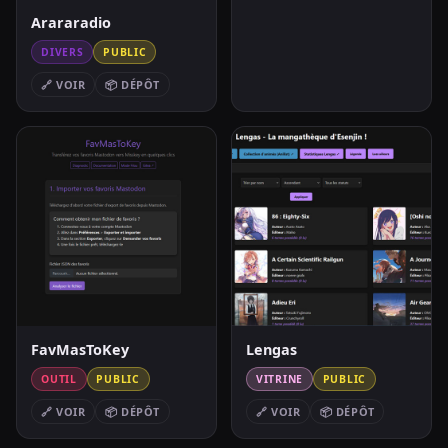
Arararadio
DIVERS
PUBLIC
🔗 VOIR
📦 DÉPÔT
FavMasToKey
Lengas
OUTIL
PUBLIC
VITRINE
PUBLIC
🔗 VOIR
📦 DÉPÔT
🔗 VOIR
📦 DÉPÔT