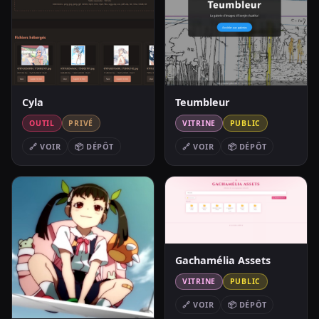
Cyla
Teumbleur
OUTIL
PRIVÉ
VITRINE
PUBLIC
🔗 VOIR
📦 DÉPÔT
🔗 VOIR
📦 DÉPÔT
Gachamélia Assets
VITRINE
PUBLIC
🔗 VOIR
📦 DÉPÔT