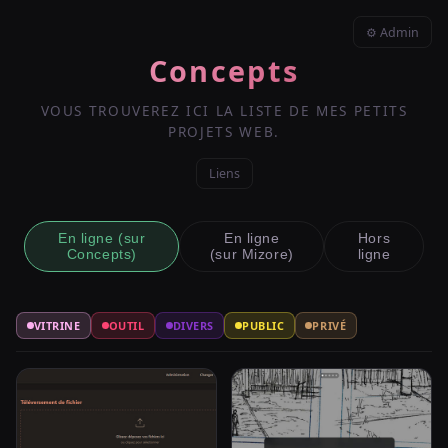
⚙ Admin
Concepts
VOUS TROUVEREZ ICI LA LISTE DE MES PETITS
PROJETS WEB.
Liens
En ligne (sur
En ligne
Hors
Concepts)
(sur Mizore)
ligne
VITRINE
OUTIL
DIVERS
PUBLIC
PRIVÉ