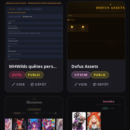
MHWilds quêtes personnalisées
Dofus Assets
OUTIL
PUBLIC
VITRINE
PUBLIC
🔗 VOIR
📦 DÉPÔT
🔗 VOIR
📦 DÉPÔT