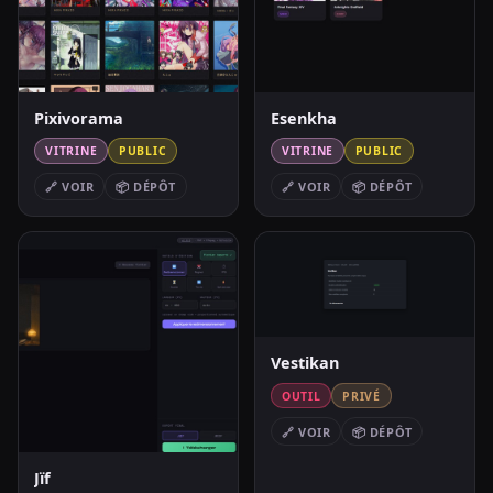
Pixivorama
Esenkha
VITRINE
PUBLIC
VITRINE
PUBLIC
🔗 VOIR
📦 DÉPÔT
🔗 VOIR
📦 DÉPÔT
Vestikan
OUTIL
PRIVÉ
🔗 VOIR
📦 DÉPÔT
Jïf