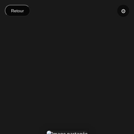
⚙️
Retour