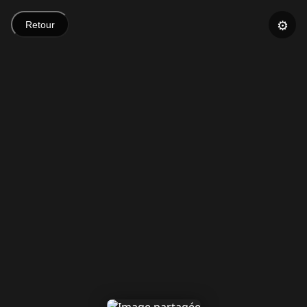
⚙️
Retour