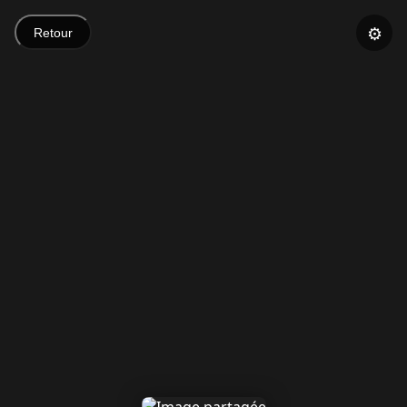
⚙️
Retour