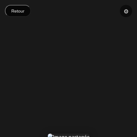
⚙️
Retour