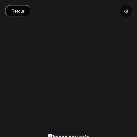
⚙️
Retour