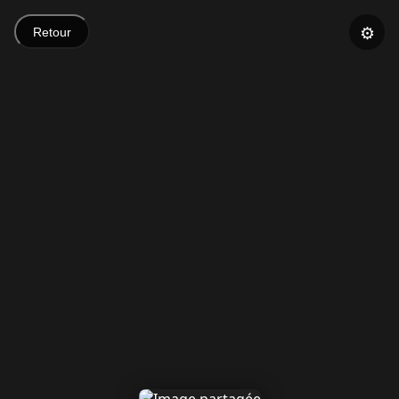
⚙️
Retour