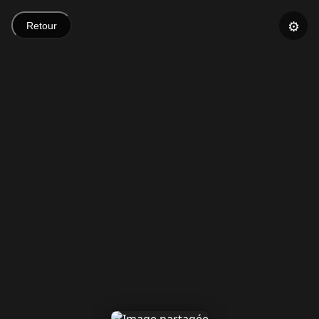
⚙️
Retour